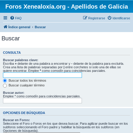
Foros Xenealoxía.org - Apellidos de Galicia
FAQ
Registrarse
Identificarse
Índice general
Buscar
Buscar
CONSULTA
Buscar palabras clave:
Escriba
+
delante de una palabra a encontrar y
-
delante de la palabra para excluirla.
Crea una lista de palabras separadas por
|
entre corchetes si solo una de ellas se
quiere encontrar. Emplee
*
como comodín para coincidencias parciales.
Buscar todos los términos
Buscar cualquier término
Buscar autor:
Emplee * como comodín para coincidencias parciales.
OPCIONES DE BÚSQUEDA
Buscar en Foros:
Seleccione el Foro o Foros en los que desea buscar. Para agilizar puede buscar en los
subforos seleccionando el Foro padre y habilitar la búsqueda en los subforos (en
Opciones de búsqueda).