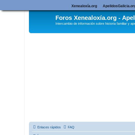
Xenealoxía.org
ApelidosGalicia.or
Foros Xenealoxía.org - Apel
Intercambio de información sobre historia familiar y ape
Enlaces rápidos
FAQ