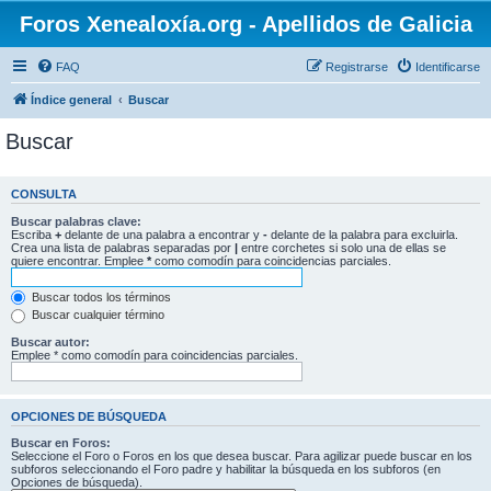
Foros Xenealoxía.org - Apellidos de Galicia
FAQ
Registrarse
Identificarse
Índice general
Buscar
Buscar
CONSULTA
Buscar palabras clave:
Escriba
+
delante de una palabra a encontrar y
-
delante de la palabra para excluirla.
Crea una lista de palabras separadas por
|
entre corchetes si solo una de ellas se
quiere encontrar. Emplee
*
como comodín para coincidencias parciales.
Buscar todos los términos
Buscar cualquier término
Buscar autor:
Emplee * como comodín para coincidencias parciales.
OPCIONES DE BÚSQUEDA
Buscar en Foros:
Seleccione el Foro o Foros en los que desea buscar. Para agilizar puede buscar en los
subforos seleccionando el Foro padre y habilitar la búsqueda en los subforos (en
Opciones de búsqueda).