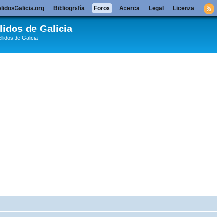
lidosGalicia.org
Bibliografía
Foros
Acerca
Legal
Licenza
lidos de Galicia
llidos de Galicia