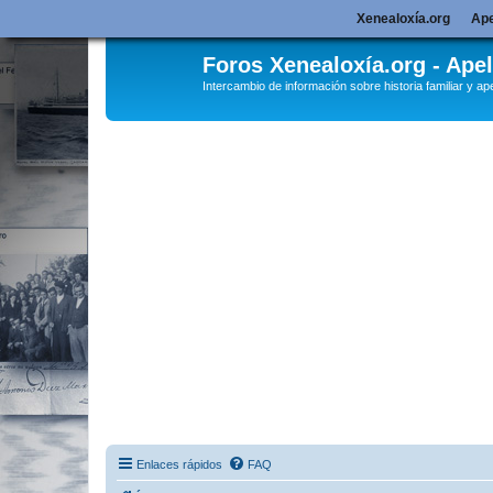
Xenealoxía.org
Ape
Foros Xenealoxía.org - Apel
Intercambio de información sobre historia familiar y ape
Enlaces rápidos
FAQ