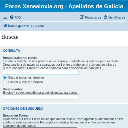
Foros Xenealoxía.org - Apellidos de Galicia
FAQ
Registrarse
Identificarse
Índice general
Buscar
Buscar
CONSULTA
Buscar palabras clave:
Escriba
+
delante de una palabra a encontrar y
-
delante de la palabra para excluirla.
Crea una lista de palabras separadas por
|
entre corchetes si solo una de ellas se
quiere encontrar. Emplee
*
como comodín para coincidencias parciales.
Buscar todos los términos
Buscar cualquier término
Buscar autor:
Emplee * como comodín para coincidencias parciales.
OPCIONES DE BÚSQUEDA
Buscar en Foros:
Seleccione el Foro o Foros en los que desea buscar. Para agilizar puede buscar en los
subforos seleccionando el Foro padre y habilitar la búsqueda en los subforos (en
Opciones de búsqueda).