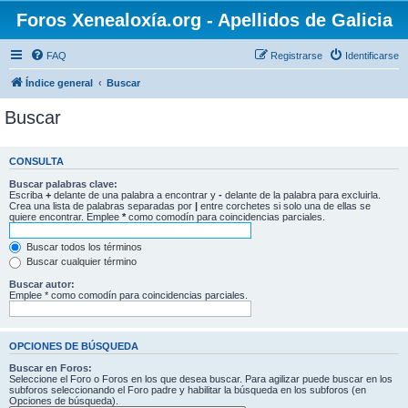
Foros Xenealoxía.org - Apellidos de Galicia
FAQ
Registrarse
Identificarse
Índice general
Buscar
Buscar
CONSULTA
Buscar palabras clave:
Escriba
+
delante de una palabra a encontrar y
-
delante de la palabra para excluirla.
Crea una lista de palabras separadas por
|
entre corchetes si solo una de ellas se
quiere encontrar. Emplee
*
como comodín para coincidencias parciales.
Buscar todos los términos
Buscar cualquier término
Buscar autor:
Emplee * como comodín para coincidencias parciales.
OPCIONES DE BÚSQUEDA
Buscar en Foros:
Seleccione el Foro o Foros en los que desea buscar. Para agilizar puede buscar en los
subforos seleccionando el Foro padre y habilitar la búsqueda en los subforos (en
Opciones de búsqueda).