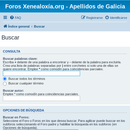
Foros Xenealoxía.org - Apellidos de Galicia
FAQ
Registrarse
Identificarse
Índice general
Buscar
Buscar
CONSULTA
Buscar palabras clave:
Escriba
+
delante de una palabra a encontrar y
-
delante de la palabra para excluirla.
Crea una lista de palabras separadas por
|
entre corchetes si solo una de ellas se
quiere encontrar. Emplee
*
como comodín para coincidencias parciales.
Buscar todos los términos
Buscar cualquier término
Buscar autor:
Emplee * como comodín para coincidencias parciales.
OPCIONES DE BÚSQUEDA
Buscar en Foros:
Seleccione el Foro o Foros en los que desea buscar. Para agilizar puede buscar en los
subforos seleccionando el Foro padre y habilitar la búsqueda en los subforos (en
Opciones de búsqueda).