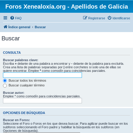
Foros Xenealoxía.org - Apellidos de Galicia
FAQ
Registrarse
Identificarse
Índice general
Buscar
Buscar
CONSULTA
Buscar palabras clave:
Escriba
+
delante de una palabra a encontrar y
-
delante de la palabra para excluirla.
Crea una lista de palabras separadas por
|
entre corchetes si solo una de ellas se
quiere encontrar. Emplee
*
como comodín para coincidencias parciales.
Buscar todos los términos
Buscar cualquier término
Buscar autor:
Emplee * como comodín para coincidencias parciales.
OPCIONES DE BÚSQUEDA
Buscar en Foros:
Seleccione el Foro o Foros en los que desea buscar. Para agilizar puede buscar en los
subforos seleccionando el Foro padre y habilitar la búsqueda en los subforos (en
Opciones de búsqueda).