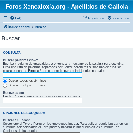
Foros Xenealoxía.org - Apellidos de Galicia
FAQ
Registrarse
Identificarse
Índice general
Buscar
Buscar
CONSULTA
Buscar palabras clave:
Escriba
+
delante de una palabra a encontrar y
-
delante de la palabra para excluirla.
Crea una lista de palabras separadas por
|
entre corchetes si solo una de ellas se
quiere encontrar. Emplee
*
como comodín para coincidencias parciales.
Buscar todos los términos
Buscar cualquier término
Buscar autor:
Emplee * como comodín para coincidencias parciales.
OPCIONES DE BÚSQUEDA
Buscar en Foros:
Seleccione el Foro o Foros en los que desea buscar. Para agilizar puede buscar en los
subforos seleccionando el Foro padre y habilitar la búsqueda en los subforos (en
Opciones de búsqueda).