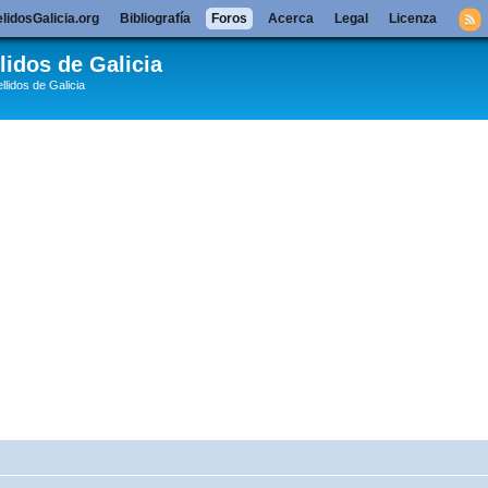
lidosGalicia.org
Bibliografía
Foros
Acerca
Legal
Licenza
lidos de Galicia
llidos de Galicia