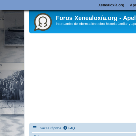
Xenealoxía.org
Ape
Foros Xenealoxía.org - Apel
Intercambio de información sobre historia familiar y ape
Enlaces rápidos
FAQ