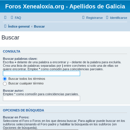
Foros Xenealoxía.org - Apellidos de Galicia
FAQ
Registrarse
Identificarse
Índice general
Buscar
Buscar
CONSULTA
Buscar palabras clave:
Escriba
+
delante de una palabra a encontrar y
-
delante de la palabra para excluirla.
Crea una lista de palabras separadas por
|
entre corchetes si solo una de ellas se
quiere encontrar. Emplee
*
como comodín para coincidencias parciales.
Buscar todos los términos
Buscar cualquier término
Buscar autor:
Emplee * como comodín para coincidencias parciales.
OPCIONES DE BÚSQUEDA
Buscar en Foros:
Seleccione el Foro o Foros en los que desea buscar. Para agilizar puede buscar en los
subforos seleccionando el Foro padre y habilitar la búsqueda en los subforos (en
Opciones de búsqueda).