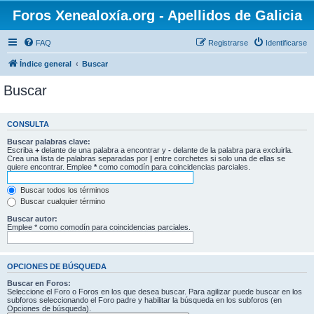
Foros Xenealoxía.org - Apellidos de Galicia
FAQ
Registrarse
Identificarse
Índice general
Buscar
Buscar
CONSULTA
Buscar palabras clave:
Escriba
+
delante de una palabra a encontrar y
-
delante de la palabra para excluirla.
Crea una lista de palabras separadas por
|
entre corchetes si solo una de ellas se
quiere encontrar. Emplee
*
como comodín para coincidencias parciales.
Buscar todos los términos
Buscar cualquier término
Buscar autor:
Emplee * como comodín para coincidencias parciales.
OPCIONES DE BÚSQUEDA
Buscar en Foros:
Seleccione el Foro o Foros en los que desea buscar. Para agilizar puede buscar en los
subforos seleccionando el Foro padre y habilitar la búsqueda en los subforos (en
Opciones de búsqueda).