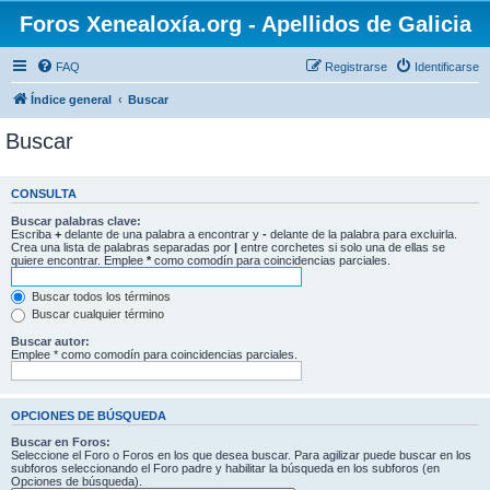
Foros Xenealoxía.org - Apellidos de Galicia
FAQ
Registrarse
Identificarse
Índice general
Buscar
Buscar
CONSULTA
Buscar palabras clave:
Escriba
+
delante de una palabra a encontrar y
-
delante de la palabra para excluirla.
Crea una lista de palabras separadas por
|
entre corchetes si solo una de ellas se
quiere encontrar. Emplee
*
como comodín para coincidencias parciales.
Buscar todos los términos
Buscar cualquier término
Buscar autor:
Emplee * como comodín para coincidencias parciales.
OPCIONES DE BÚSQUEDA
Buscar en Foros:
Seleccione el Foro o Foros en los que desea buscar. Para agilizar puede buscar en los
subforos seleccionando el Foro padre y habilitar la búsqueda en los subforos (en
Opciones de búsqueda).