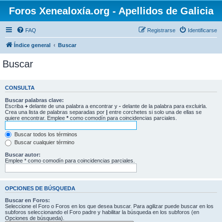
Foros Xenealoxía.org - Apellidos de Galicia
FAQ
Registrarse
Identificarse
Índice general
Buscar
Buscar
CONSULTA
Buscar palabras clave:
Escriba
+
delante de una palabra a encontrar y
-
delante de la palabra para excluirla.
Crea una lista de palabras separadas por
|
entre corchetes si solo una de ellas se
quiere encontrar. Emplee
*
como comodín para coincidencias parciales.
Buscar todos los términos
Buscar cualquier término
Buscar autor:
Emplee * como comodín para coincidencias parciales.
OPCIONES DE BÚSQUEDA
Buscar en Foros:
Seleccione el Foro o Foros en los que desea buscar. Para agilizar puede buscar en los
subforos seleccionando el Foro padre y habilitar la búsqueda en los subforos (en
Opciones de búsqueda).