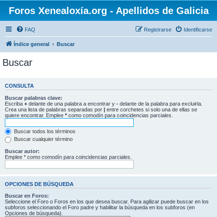
Foros Xenealoxía.org - Apellidos de Galicia
FAQ
Registrarse
Identificarse
Índice general
Buscar
Buscar
CONSULTA
Buscar palabras clave:
Escriba
+
delante de una palabra a encontrar y
-
delante de la palabra para excluirla.
Crea una lista de palabras separadas por
|
entre corchetes si solo una de ellas se
quiere encontrar. Emplee
*
como comodín para coincidencias parciales.
Buscar todos los términos
Buscar cualquier término
Buscar autor:
Emplee * como comodín para coincidencias parciales.
OPCIONES DE BÚSQUEDA
Buscar en Foros:
Seleccione el Foro o Foros en los que desea buscar. Para agilizar puede buscar en los
subforos seleccionando el Foro padre y habilitar la búsqueda en los subforos (en
Opciones de búsqueda).