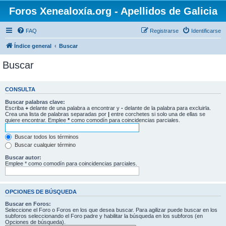
Foros Xenealoxía.org - Apellidos de Galicia
FAQ
Registrarse
Identificarse
Índice general
Buscar
Buscar
CONSULTA
Buscar palabras clave:
Escriba
+
delante de una palabra a encontrar y
-
delante de la palabra para excluirla.
Crea una lista de palabras separadas por
|
entre corchetes si solo una de ellas se
quiere encontrar. Emplee
*
como comodín para coincidencias parciales.
Buscar todos los términos
Buscar cualquier término
Buscar autor:
Emplee * como comodín para coincidencias parciales.
OPCIONES DE BÚSQUEDA
Buscar en Foros:
Seleccione el Foro o Foros en los que desea buscar. Para agilizar puede buscar en los
subforos seleccionando el Foro padre y habilitar la búsqueda en los subforos (en
Opciones de búsqueda).