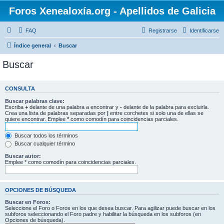
Foros Xenealoxía.org - Apellidos de Galicia
FAQ
Registrarse
Identificarse
Índice general
Buscar
Buscar
CONSULTA
Buscar palabras clave:
Escriba
+
delante de una palabra a encontrar y
-
delante de la palabra para excluirla.
Crea una lista de palabras separadas por
|
entre corchetes si solo una de ellas se
quiere encontrar. Emplee
*
como comodín para coincidencias parciales.
Buscar todos los términos
Buscar cualquier término
Buscar autor:
Emplee * como comodín para coincidencias parciales.
OPCIONES DE BÚSQUEDA
Buscar en Foros:
Seleccione el Foro o Foros en los que desea buscar. Para agilizar puede buscar en los
subforos seleccionando el Foro padre y habilitar la búsqueda en los subforos (en
Opciones de búsqueda).