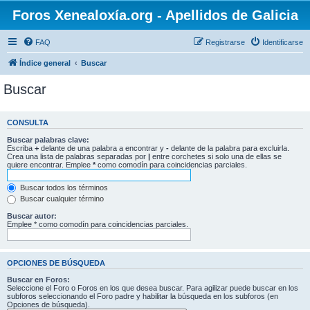
Foros Xenealoxía.org - Apellidos de Galicia
FAQ
Registrarse
Identificarse
Índice general
Buscar
Buscar
CONSULTA
Buscar palabras clave:
Escriba
+
delante de una palabra a encontrar y
-
delante de la palabra para excluirla.
Crea una lista de palabras separadas por
|
entre corchetes si solo una de ellas se
quiere encontrar. Emplee
*
como comodín para coincidencias parciales.
Buscar todos los términos
Buscar cualquier término
Buscar autor:
Emplee * como comodín para coincidencias parciales.
OPCIONES DE BÚSQUEDA
Buscar en Foros:
Seleccione el Foro o Foros en los que desea buscar. Para agilizar puede buscar en los
subforos seleccionando el Foro padre y habilitar la búsqueda en los subforos (en
Opciones de búsqueda).