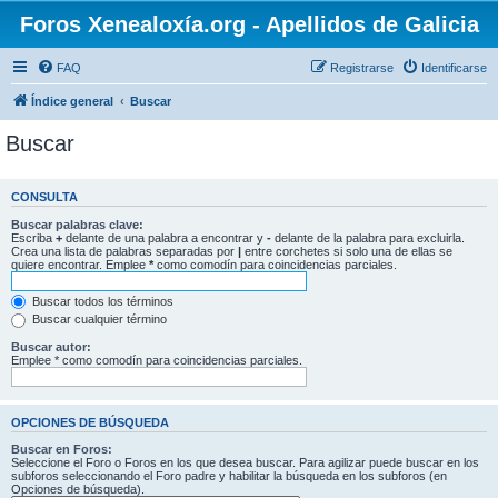
Foros Xenealoxía.org - Apellidos de Galicia
FAQ
Registrarse
Identificarse
Índice general
Buscar
Buscar
CONSULTA
Buscar palabras clave:
Escriba
+
delante de una palabra a encontrar y
-
delante de la palabra para excluirla.
Crea una lista de palabras separadas por
|
entre corchetes si solo una de ellas se
quiere encontrar. Emplee
*
como comodín para coincidencias parciales.
Buscar todos los términos
Buscar cualquier término
Buscar autor:
Emplee * como comodín para coincidencias parciales.
OPCIONES DE BÚSQUEDA
Buscar en Foros:
Seleccione el Foro o Foros en los que desea buscar. Para agilizar puede buscar en los
subforos seleccionando el Foro padre y habilitar la búsqueda en los subforos (en
Opciones de búsqueda).