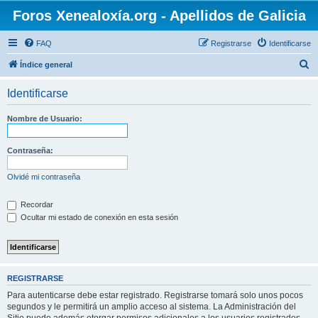
Foros Xenealoxía.org - Apellidos de Galicia
FAQ
Registrarse
Identificarse
B
Índice general
u
Identificarse
s
c
Nombre de Usuario:
a
r
Contraseña:
Olvidé mi contraseña
Recordar
Ocultar mi estado de conexión en esta sesión
REGISTRARSE
Para autenticarse debe estar registrado. Registrarse tomará solo unos pocos
segundos y le permitirá un amplio acceso al sistema. La Administración del
Sitio puede además otorgar permisos adicionales a los usuarios registrados.