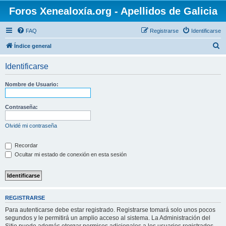
Foros Xenealoxía.org - Apellidos de Galicia
FAQ
Registrarse
Identificarse
B
Índice general
u
Identificarse
s
c
Nombre de Usuario:
a
r
Contraseña:
Olvidé mi contraseña
Recordar
Ocultar mi estado de conexión en esta sesión
REGISTRARSE
Para autenticarse debe estar registrado. Registrarse tomará solo unos pocos
segundos y le permitirá un amplio acceso al sistema. La Administración del
Sitio puede además otorgar permisos adicionales a los usuarios registrados.