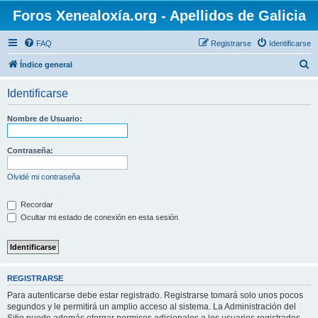
Foros Xenealoxía.org - Apellidos de Galicia
FAQ
Registrarse
Identificarse
B
Índice general
u
Identificarse
s
c
Nombre de Usuario:
a
r
Contraseña:
Olvidé mi contraseña
Recordar
Ocultar mi estado de conexión en esta sesión
REGISTRARSE
Para autenticarse debe estar registrado. Registrarse tomará solo unos pocos
segundos y le permitirá un amplio acceso al sistema. La Administración del
Sitio puede además otorgar permisos adicionales a los usuarios registrados.