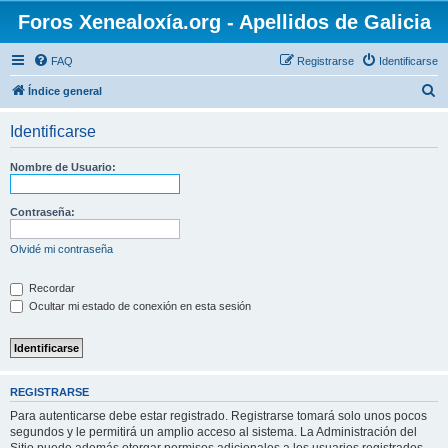
Foros Xenealoxía.org - Apellidos de Galicia
FAQ
Registrarse
Identificarse
B
Índice general
u
Identificarse
s
c
Nombre de Usuario:
a
r
Contraseña:
Olvidé mi contraseña
Recordar
Ocultar mi estado de conexión en esta sesión
REGISTRARSE
Para autenticarse debe estar registrado. Registrarse tomará solo unos pocos
segundos y le permitirá un amplio acceso al sistema. La Administración del
Sitio puede además otorgar permisos adicionales a los usuarios registrados.