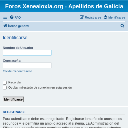
Foros Xenealoxía.org - Apellidos de Galicia
FAQ
Registrarse
Identificarse
B
Índice general
u
Identificarse
s
c
Nombre de Usuario:
a
r
Contraseña:
Olvidé mi contraseña
Recordar
Ocultar mi estado de conexión en esta sesión
REGISTRARSE
Para autenticarse debe estar registrado. Registrarse tomará solo unos pocos
segundos y le permitirá un amplio acceso al sistema. La Administración del
Sitio puede además otorgar permisos adicionales a los usuarios registrados.