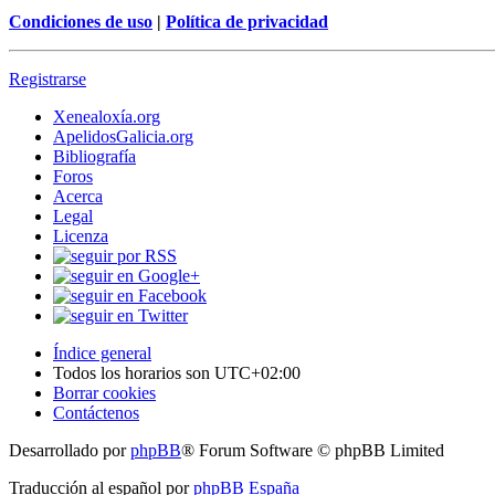
Condiciones de uso
|
Política de privacidad
Registrarse
Xenealoxía.org
ApelidosGalicia.org
Bibliografía
Foros
Acerca
Legal
Licenza
Índice general
Todos los horarios son
UTC+02:00
Borrar cookies
Contáctenos
Desarrollado por
phpBB
® Forum Software © phpBB Limited
Traducción al español por
phpBB España