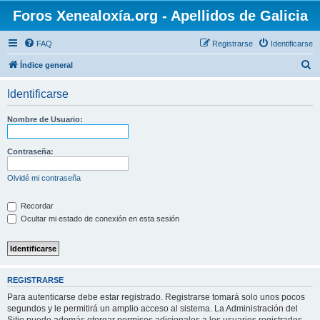
Foros Xenealoxía.org - Apellidos de Galicia
FAQ
Registrarse
Identificarse
B
Índice general
u
Identificarse
s
c
Nombre de Usuario:
a
r
Contraseña:
Olvidé mi contraseña
Recordar
Ocultar mi estado de conexión en esta sesión
REGISTRARSE
Para autenticarse debe estar registrado. Registrarse tomará solo unos pocos
segundos y le permitirá un amplio acceso al sistema. La Administración del
Sitio puede además otorgar permisos adicionales a los usuarios registrados.