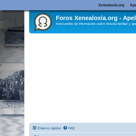
Xenealoxía.org
Ape
Foros Xenealoxía.org - Apel
Intercambio de información sobre historia familiar y ape
Enlaces rápidos
FAQ