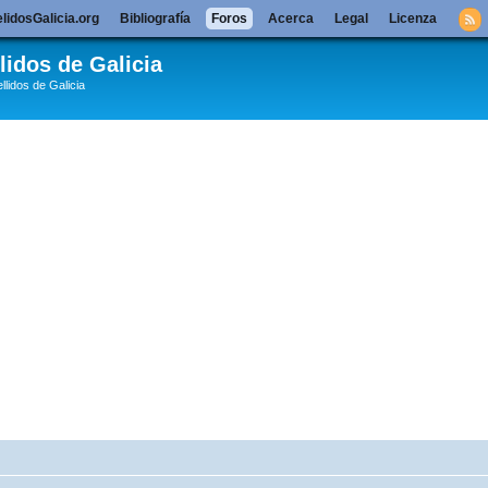
lidosGalicia.org
Bibliografía
Foros
Acerca
Legal
Licenza
lidos de Galicia
llidos de Galicia