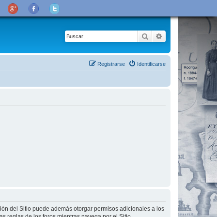
Buscar
Búsqueda avanza
Registrarse
Identificarse
ción del Sitio puede además otorgar permisos adicionales a los
as reglas de los foros mientras navega por el Sitio.