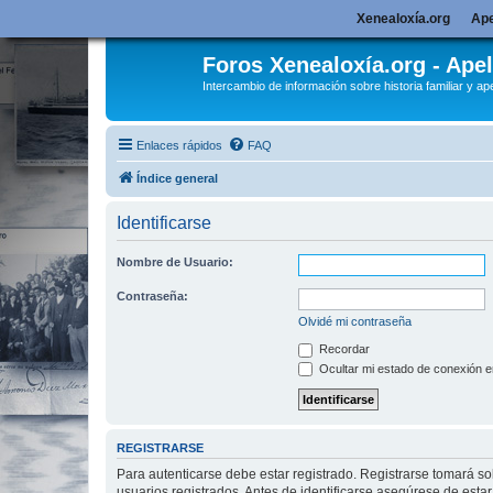
Xenealoxía.org
Ape
Foros Xenealoxía.org - Apel
Intercambio de información sobre historia familiar y ape
Enlaces rápidos
FAQ
Índice general
Identificarse
Nombre de Usuario:
Contraseña:
Olvidé mi contraseña
Recordar
Ocultar mi estado de conexión e
REGISTRARSE
Para autenticarse debe estar registrado. Registrarse tomará s
usuarios registrados. Antes de identificarse asegúrese de estar 