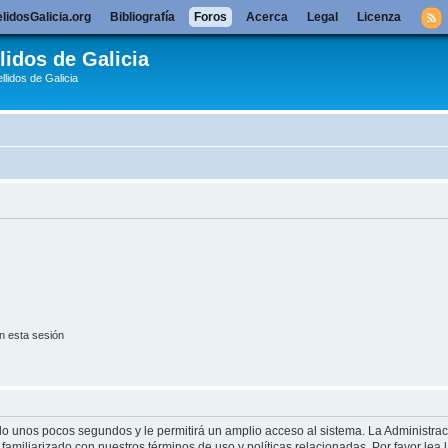
lidosGalicia.org
Bibliografía
Foros
Acerca
Legal
Licenza
lidos de Galicia
llidos de Galicia
n esta sesión
olo unos pocos segundos y le permitirá un amplio acceso al sistema. La Administra
familiarizado con nuestros términos de uso y políticas relacionadas. Por favor lea l