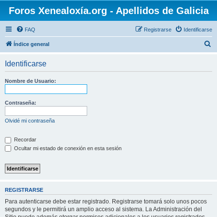
Foros Xenealoxía.org - Apellidos de Galicia
FAQ
Registrarse
Identificarse
B
Índice general
u
Identificarse
s
c
Nombre de Usuario:
a
r
Contraseña:
Olvidé mi contraseña
Recordar
Ocultar mi estado de conexión en esta sesión
REGISTRARSE
Para autenticarse debe estar registrado. Registrarse tomará solo unos pocos
segundos y le permitirá un amplio acceso al sistema. La Administración del
Sitio puede además otorgar permisos adicionales a los usuarios registrados.