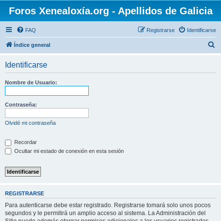
Foros Xenealoxía.org - Apellidos de Galicia
FAQ
Registrarse
Identificarse
B
Índice general
u
Identificarse
s
c
Nombre de Usuario:
a
r
Contraseña:
Olvidé mi contraseña
Recordar
Ocultar mi estado de conexión en esta sesión
REGISTRARSE
Para autenticarse debe estar registrado. Registrarse tomará solo unos pocos
segundos y le permitirá un amplio acceso al sistema. La Administración del
Sitio puede además otorgar permisos adicionales a los usuarios registrados.