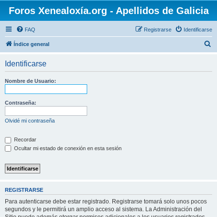
Foros Xenealoxía.org - Apellidos de Galicia
FAQ
Registrarse
Identificarse
B
Índice general
u
Identificarse
s
c
Nombre de Usuario:
a
r
Contraseña:
Olvidé mi contraseña
Recordar
Ocultar mi estado de conexión en esta sesión
REGISTRARSE
Para autenticarse debe estar registrado. Registrarse tomará solo unos pocos
segundos y le permitirá un amplio acceso al sistema. La Administración del
Sitio puede además otorgar permisos adicionales a los usuarios registrados.