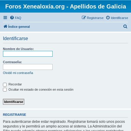
Foros Xenealoxía.org - Apellidos de Galicia
FAQ
Registrarse
Identificarse
B
Índice general
u
Identificarse
s
c
Nombre de Usuario:
a
r
Contraseña:
Olvidé mi contraseña
Recordar
Ocultar mi estado de conexión en esta sesión
REGISTRARSE
Para autenticarse debe estar registrado. Registrarse tomará solo unos pocos
segundos y le permitirá un amplio acceso al sistema. La Administración del
Sitio puede además otorgar permisos adicionales a los usuarios registrados.