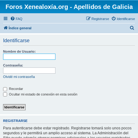
Foros Xenealoxía.org - Apellidos de Galicia
FAQ
Registrarse
Identificarse
B
Índice general
u
Identificarse
s
c
Nombre de Usuario:
a
r
Contraseña:
Olvidé mi contraseña
Recordar
Ocultar mi estado de conexión en esta sesión
REGISTRARSE
Para autenticarse debe estar registrado. Registrarse tomará solo unos pocos
segundos y le permitirá un amplio acceso al sistema. La Administración del
Sitio puede además otorgar permisos adicionales a los usuarios registrados.