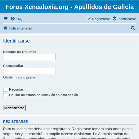
Foros Xenealoxía.org - Apellidos de Galicia
FAQ
Registrarse
Identificarse
B
Índice general
u
Identificarse
s
c
Nombre de Usuario:
a
r
Contraseña:
Olvidé mi contraseña
Recordar
Ocultar mi estado de conexión en esta sesión
REGISTRARSE
Para autenticarse debe estar registrado. Registrarse tomará solo unos pocos
segundos y le permitirá un amplio acceso al sistema. La Administración del
Sitio puede además otorgar permisos adicionales a los usuarios registrados.