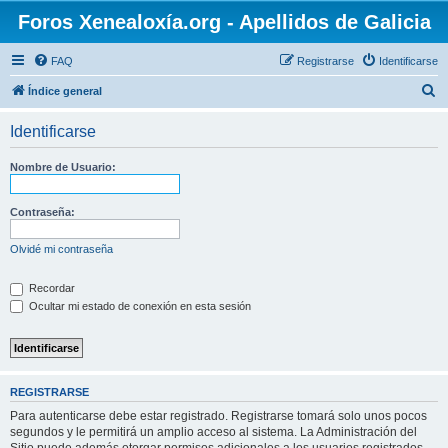
Foros Xenealoxía.org - Apellidos de Galicia
FAQ
Registrarse
Identificarse
B
Índice general
u
Identificarse
s
c
Nombre de Usuario:
a
r
Contraseña:
Olvidé mi contraseña
Recordar
Ocultar mi estado de conexión en esta sesión
REGISTRARSE
Para autenticarse debe estar registrado. Registrarse tomará solo unos pocos
segundos y le permitirá un amplio acceso al sistema. La Administración del
Sitio puede además otorgar permisos adicionales a los usuarios registrados.