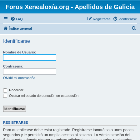
Foros Xenealoxía.org - Apellidos de Galicia
FAQ
Registrarse
Identificarse
B
Índice general
u
Identificarse
s
c
Nombre de Usuario:
a
r
Contraseña:
Olvidé mi contraseña
Recordar
Ocultar mi estado de conexión en esta sesión
REGISTRARSE
Para autenticarse debe estar registrado. Registrarse tomará solo unos pocos
segundos y le permitirá un amplio acceso al sistema. La Administración del
Sitio puede además otorgar permisos adicionales a los usuarios registrados.