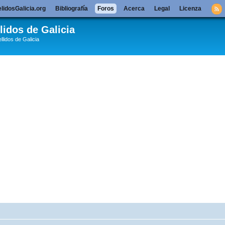
lidosGalicia.org
Bibliografía
Foros
Acerca
Legal
Licenza
lidos de Galicia
llidos de Galicia