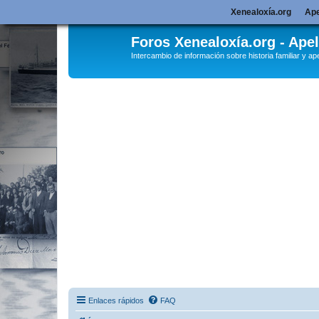
Xenealoxía.org
Ape
Foros Xenealoxía.org - Apel
Intercambio de información sobre historia familiar y ape
Enlaces rápidos
FAQ