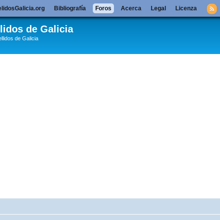
lidosGalicia.org
Bibliografía
Foros
Acerca
Legal
Licenza
lidos de Galicia
llidos de Galicia