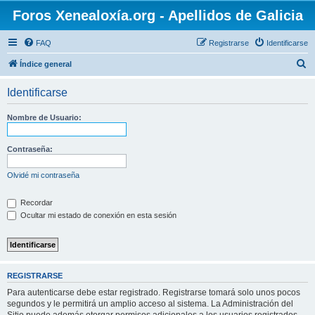
Foros Xenealoxía.org - Apellidos de Galicia
FAQ
Registrarse
Identificarse
B
Índice general
u
Identificarse
s
c
Nombre de Usuario:
a
r
Contraseña:
Olvidé mi contraseña
Recordar
Ocultar mi estado de conexión en esta sesión
REGISTRARSE
Para autenticarse debe estar registrado. Registrarse tomará solo unos pocos
segundos y le permitirá un amplio acceso al sistema. La Administración del
Sitio puede además otorgar permisos adicionales a los usuarios registrados.