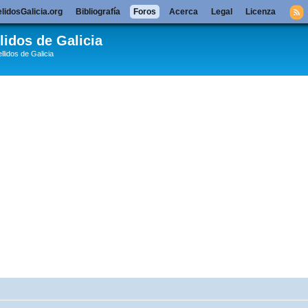
lidosGalicia.org
Bibliografía
Foros
Acerca
Legal
Licenza
lidos de Galicia
llidos de Galicia