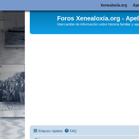
Xenealoxía.org
Ape
Foros Xenealoxía.org - Apel
Intercambio de información sobre historia familiar y ape
Enlaces rápidos
FAQ