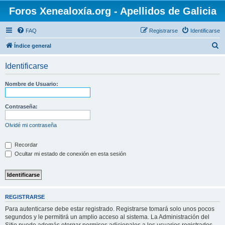
Foros Xenealoxía.org - Apellidos de Galicia
FAQ
Registrarse
Identificarse
B
Índice general
u
Identificarse
s
c
Nombre de Usuario:
a
r
Contraseña:
Olvidé mi contraseña
Recordar
Ocultar mi estado de conexión en esta sesión
REGISTRARSE
Para autenticarse debe estar registrado. Registrarse tomará solo unos pocos
segundos y le permitirá un amplio acceso al sistema. La Administración del
Sitio puede además otorgar permisos adicionales a los usuarios registrados.