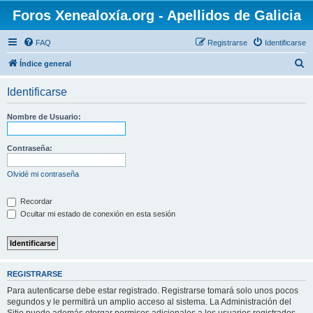
Foros Xenealoxía.org - Apellidos de Galicia
FAQ
Registrarse
Identificarse
B
Índice general
u
Identificarse
s
c
Nombre de Usuario:
a
r
Contraseña:
Olvidé mi contraseña
Recordar
Ocultar mi estado de conexión en esta sesión
REGISTRARSE
Para autenticarse debe estar registrado. Registrarse tomará solo unos pocos
segundos y le permitirá un amplio acceso al sistema. La Administración del
Sitio puede además otorgar permisos adicionales a los usuarios registrados.