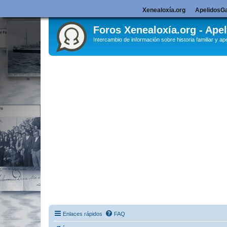
Xenealoxía.org
ApelidosGa
Foros Xenealoxía.org - Apel
Intercambio de información sobre historia familiar y ape
Enlaces rápidos
FAQ