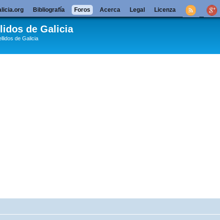
licia.org
Bibliografía
Foros
Acerca
Legal
Licenza
lidos de Galicia
llidos de Galicia