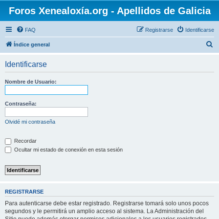
Foros Xenealoxía.org - Apellidos de Galicia
FAQ
Registrarse
Identificarse
B
Índice general
u
Identificarse
s
c
Nombre de Usuario:
a
r
Contraseña:
Olvidé mi contraseña
Recordar
Ocultar mi estado de conexión en esta sesión
REGISTRARSE
Para autenticarse debe estar registrado. Registrarse tomará solo unos pocos
segundos y le permitirá un amplio acceso al sistema. La Administración del
Sitio puede además otorgar permisos adicionales a los usuarios registrados.