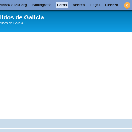
lidosGalicia.org
Bibliografía
Foros
Acerca
Legal
Licenza
lidos de Galicia
llidos de Galicia