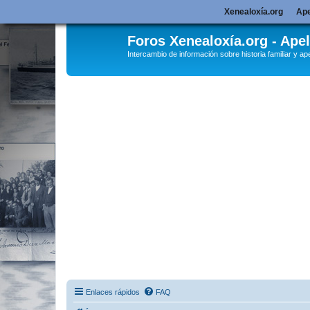
Xenealoxía.org
Ape
Foros Xenealoxía.org - Apel
Intercambio de información sobre historia familiar y ape
Enlaces rápidos
FAQ