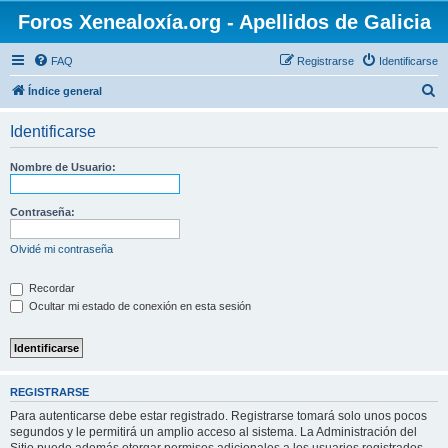
Foros Xenealoxía.org - Apellidos de Galicia
FAQ
Registrarse
Identificarse
B
Índice general
u
Identificarse
s
c
Nombre de Usuario:
a
r
Contraseña:
Olvidé mi contraseña
Recordar
Ocultar mi estado de conexión en esta sesión
REGISTRARSE
Para autenticarse debe estar registrado. Registrarse tomará solo unos pocos
segundos y le permitirá un amplio acceso al sistema. La Administración del
Sitio puede además otorgar permisos adicionales a los usuarios registrados.