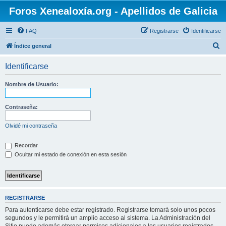
Foros Xenealoxía.org - Apellidos de Galicia
FAQ
Registrarse
Identificarse
B
Índice general
u
Identificarse
s
c
Nombre de Usuario:
a
r
Contraseña:
Olvidé mi contraseña
Recordar
Ocultar mi estado de conexión en esta sesión
REGISTRARSE
Para autenticarse debe estar registrado. Registrarse tomará solo unos pocos
segundos y le permitirá un amplio acceso al sistema. La Administración del
Sitio puede además otorgar permisos adicionales a los usuarios registrados.