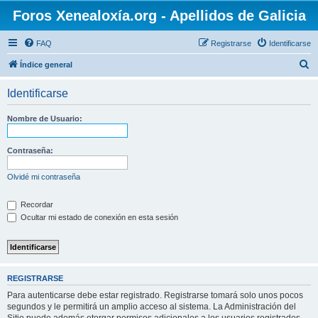
Foros Xenealoxía.org - Apellidos de Galicia
FAQ
Registrarse
Identificarse
B
Índice general
u
Identificarse
s
c
Nombre de Usuario:
a
r
Contraseña:
Olvidé mi contraseña
Recordar
Ocultar mi estado de conexión en esta sesión
REGISTRARSE
Para autenticarse debe estar registrado. Registrarse tomará solo unos pocos
segundos y le permitirá un amplio acceso al sistema. La Administración del
Sitio puede además otorgar permisos adicionales a los usuarios registrados.