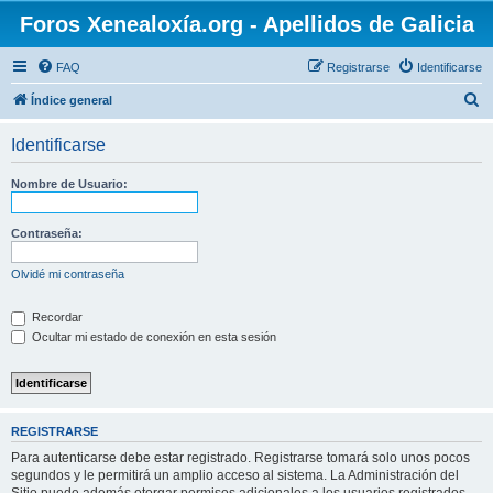
Foros Xenealoxía.org - Apellidos de Galicia
FAQ
Registrarse
Identificarse
B
Índice general
u
Identificarse
s
c
Nombre de Usuario:
a
r
Contraseña:
Olvidé mi contraseña
Recordar
Ocultar mi estado de conexión en esta sesión
REGISTRARSE
Para autenticarse debe estar registrado. Registrarse tomará solo unos pocos
segundos y le permitirá un amplio acceso al sistema. La Administración del
Sitio puede además otorgar permisos adicionales a los usuarios registrados.