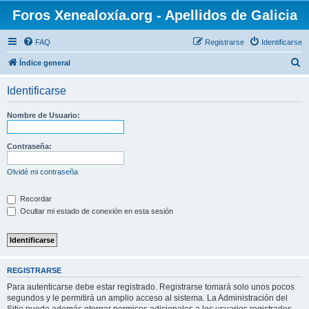
Foros Xenealoxía.org - Apellidos de Galicia
FAQ
Registrarse
Identificarse
B
Índice general
u
Identificarse
s
c
Nombre de Usuario:
a
r
Contraseña:
Olvidé mi contraseña
Recordar
Ocultar mi estado de conexión en esta sesión
REGISTRARSE
Para autenticarse debe estar registrado. Registrarse tomará solo unos pocos
segundos y le permitirá un amplio acceso al sistema. La Administración del
Sitio puede además otorgar permisos adicionales a los usuarios registrados.